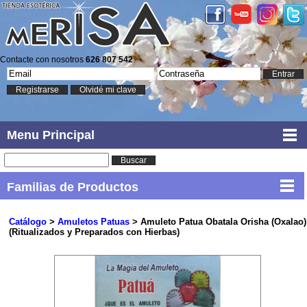
Contacte con nosotros
626 807 542
Entrar
Registrarse
Olvidé mi clave
Menu Principal
Buscar
Familias de Productos
Catálogo
>
Amuletos Patuas
> Amuleto Patua Obatala Orisha (Oxalao)
(Ritualizados y Preparados con Hierbas)