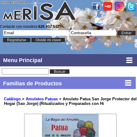
Contacte con nosotros
626 807 542
Entrar
Registrarse
Olvidé mi clave
Menu Principal
Buscar
Familias de Productos
Catálogo
>
Amuletos Patuas
> Amuleto Patua San Jorge Protector del
Hogar (Sao Jorge) (Ritualizados y Preparados con Hi