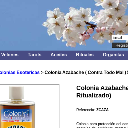
Regist
Velones
Tarots
Aceites
Rituales
Organitas
olonias Esotericas
> Colonia Azabache ( Contra Todo Mal ) 5
Colonia Azabache 
Ritualizado)
Referencia:
ZCAZA
Colonia para protección del ca