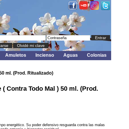
Entrar
rarse
Olvidé mi clave
Amuletos
Incienso
Aguas
Colonias
0 ml. (Prod. Ritualizado)
( Contra Todo Mal ) 50 ml. (Prod.
mpo energético. Su poder defensivo resguarda contra las malas