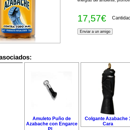
energías del ambiente, promovi
17,57€
Cantida
asociados:
Amuleto Puño de
Colgante Azabache 
Azabache con Engarce
Cara
Pl...