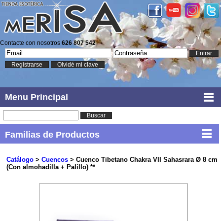
Contacte con nosotros
626 807 542
Entrar
Registrarse
Olvidé mi clave
Menu Principal
Buscar
Familias de Productos
Catálogo
>
Cuencos
> Cuenco Tibetano Chakra VII Sahasrara Ø 8 cm
(Con almohadilla + Palillo) **