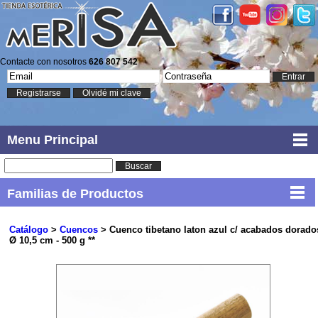
Contacte con nosotros
626 807 542
Entrar
Registrarse
Olvidé mi clave
Menu Principal
Buscar
Familias de Productos
Catálogo
>
Cuencos
> Cuenco tibetano laton azul c/ acabados dorado
Ø 10,5 cm - 500 g **