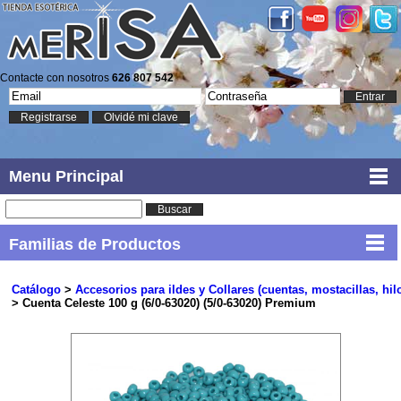
Contacte con nosotros
626 807 542
Entrar
Registrarse
Olvidé mi clave
Menu Principal
Buscar
Familias de Productos
Catálogo
>
Accesorios para ildes y Collares (cuentas, mostacillas, hil
> Cuenta Celeste 100 g (6/0-63020) (5/0-63020) Premium