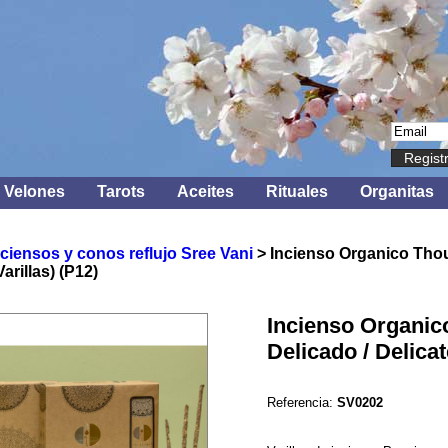
Regist
Velones
Tarots
Aceites
Rituales
Organitas
nciensos y conos reflujo Sree Vani
> Incienso Organico Thou
arillas) (P12)
Incienso Organic
Delicado / Delicat
Referencia:
SV0202