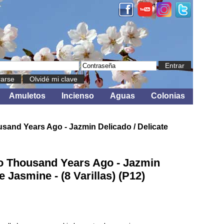
Entrar
rarse
Olvidé mi clave
Amuletos
Incienso
Aguas
Colonias
sand Years Ago - Jazmin Delicado / Delicate
o Thousand Years Ago - Jazmin
e Jasmine - (8 Varillas) (P12)