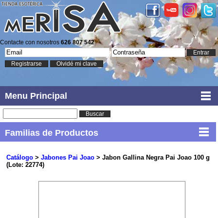
Contacte con nosotros
626 807 542
Entrar
Registrarse
Olvidé mi clave
Menu Principal
Buscar
Familias de Productos
Catálogo
>
Jabones Pai Joao
> Jabon Gallina Negra Pai Joao 100 g
(Lote: 22774)