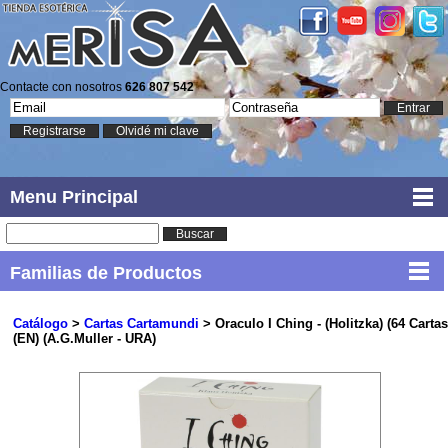
Contacte con nosotros
626 807 542
Entrar
Registrarse
Olvidé mi clave
Menu Principal
Buscar
Familias de Productos
Catálogo
>
Cartas Cartamundi
> Oraculo I Ching - (Holitzka) (64 Cartas
(EN) (A.G.Muller - URA)