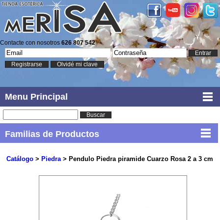
Contacte con nosotros
626 807 542
Entrar
Registrarse
Olvidé mi clave
Menu Principal
Buscar
Familias de Productos
Catálogo
>
Piedra
> Pendulo Piedra piramide Cuarzo Rosa 2 a 3 cm