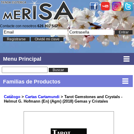
Contacte con nosotros
626 807 542
Entrar
Registrarse
Olvidé mi clave
Menu Principal
Buscar
Familias de Productos
Catálogo
>
Cartas Cartamundi
> Tarot Gemstones and Crystals -
Helmut G. Hofmann (En) (Agm) (2018) Gemas y Cristales