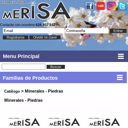
Contacte con nosotros
626 807 542
Entrar
Registrarse
Olvidé mi clave
Menu Principal
Buscar
Familias de Productos
> Minerales - Piedras
Catálogo
Minerales - Piedras