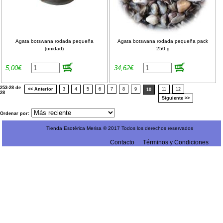
Agata botswana rodada pequeña
Agata botswana rodada pequeña pack
(unidad)
250 g
5,00€
34,62€
253-28 de
<< Anterior
3
4
5
6
7
8
9
11
12
10
28
Siguiente >>
Ordenar por:
Tienda Esotérica Merisa © 2017 Todos los derechos reservados
Contacto
Términos y Condiciones