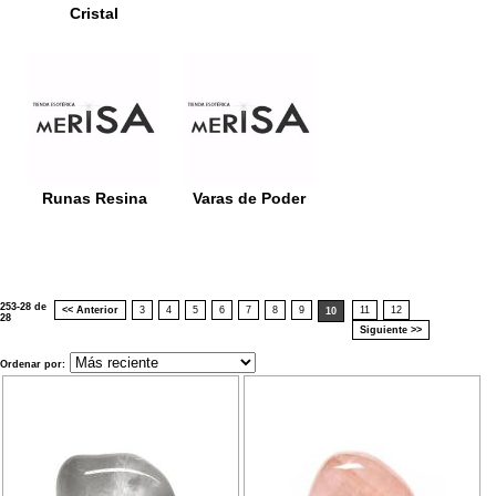
Cristal
Runas Resina
Varas de Poder
253-28 de
<< Anterior
3
4
5
6
7
8
9
11
12
10
28
Siguiente >>
Ordenar por: