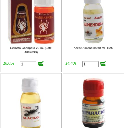
Extracto Garrapata 20 ml. (Lote:
Aceite Almendras 60 ml - HAS
408203B)
18,05€
14,40€