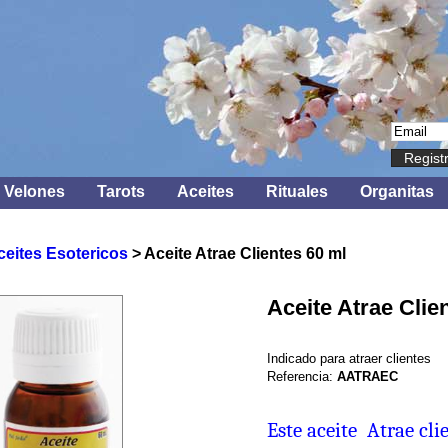
Regist
Velones
Tarots
Aceites
Rituales
Organitas
ceites Esotericos
> Aceite Atrae Clientes 60 ml
Aceite Atrae Clie
Indicado para atraer clientes
Referencia:
AATRAEC
Este aceite Atrae cli