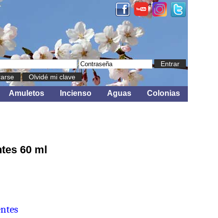
Entrar
rarse
Olvidé mi clave
Amuletos
Incienso
Aguas
Colonias
ntes 60 ml
entes