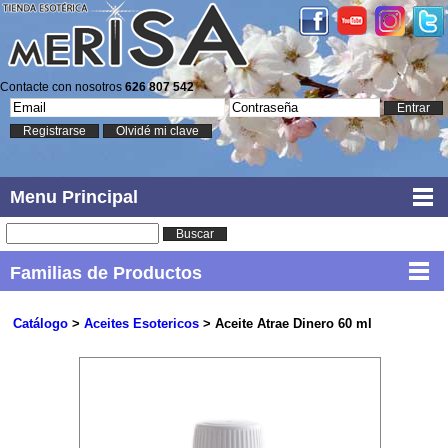
Contacte con nosotros
626 807 542
Entrar
Registrarse
Olvidé mi clave
Menu Principal
Buscar
Familias de Productos
Catálogo
>
Aceites Esotericos
> Aceite Atrae Dinero 60 ml