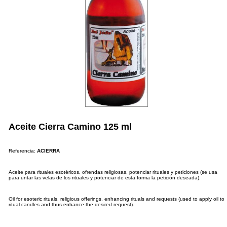
Aceite Cierra Camino 125 ml
Referencia:
ACIERRA
Aceite para rituales esotéricos, ofrendas religiosas, potenciar rituales y peticiones (se usa
para untar las velas de los rituales y potenciar de esta forma la petición deseada).
Oil for esoteric rituals, religious offerings, enhancing rituals and requests (used to apply oil to
ritual candles and thus enhance the desired request).