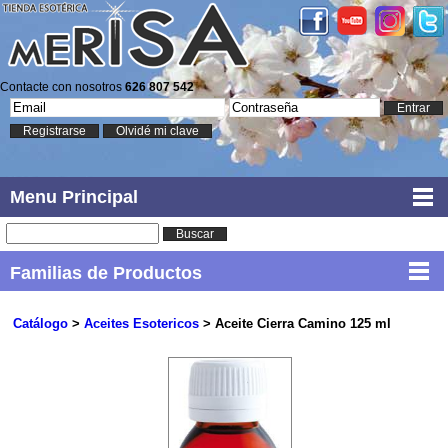
Contacte con nosotros
626 807 542
Entrar
Registrarse
Olvidé mi clave
Menu Principal
Buscar
Familias de Productos
Catálogo
>
Aceites Esotericos
> Aceite Cierra Camino 125 ml