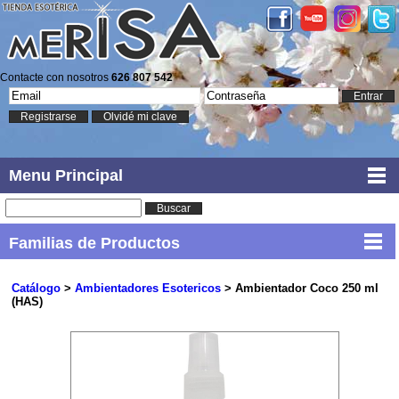
Contacte con nosotros
626 807 542
Entrar
Registrarse
Olvidé mi clave
Menu Principal
Buscar
Familias de Productos
Catálogo
>
Ambientadores Esotericos
> Ambientador Coco 250 ml
(HAS)