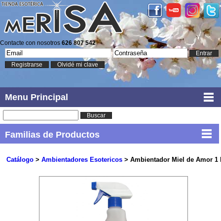
Contacte con nosotros
626 807 542
Entrar
Registrarse
Olvidé mi clave
Menu Principal
Buscar
Familias de Productos
Catálogo
>
Ambientadores Esotericos
> Ambientador Miel de Amor 1 