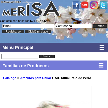
Contacte con nosotros
626 807 542
Entrar
Registrarse
Olvidé mi clave
Menu Principal
Buscar
Familias de Productos
Catálogo
>
Articulos para Ritual
> Art. Ritual Pelo de Perro