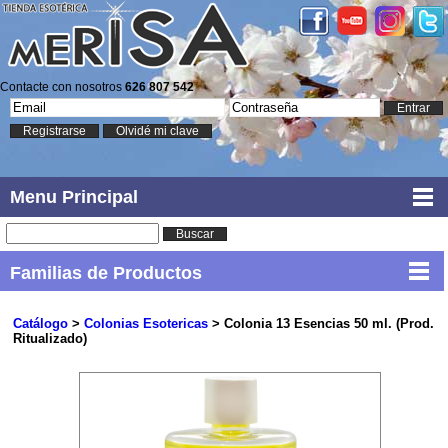
Contacte con nosotros
626 807 542
Entrar
Registrarse
Olvidé mi clave
Menu Principal
Buscar
Familias de Productos
Catálogo
>
Colonias Esotericas
> Colonia 13 Esencias 50 ml. (Prod.
Ritualizado)