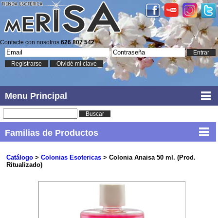
Contacte con nosotros
626 807 542
Entrar
Registrarse
Olvidé mi clave
Menu Principal
Buscar
Familias de Productos
Catálogo
>
Colonias Esotericas
> Colonia Anaisa 50 ml. (Prod.
Ritualizado)