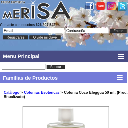
Contacte con nosotros
626 807 542
Entrar
Registrarse
Olvidé mi clave
Menu Principal
Buscar
Familias de Productos
Catálogo
>
Colonias Esotericas
> Colonia Coco Eleggua 50 ml. (Prod.
Ritualizado)