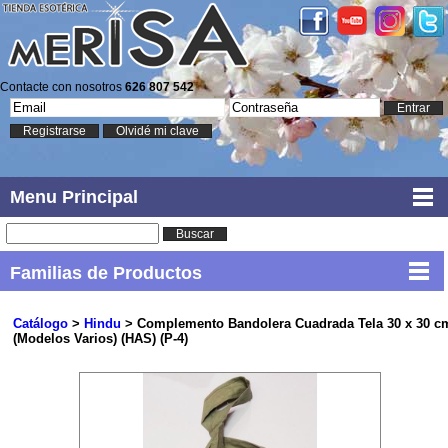
Contacte con nosotros
626 807 542
Entrar
Registrarse
Olvidé mi clave
Menu Principal
Buscar
Familias de Productos
Catálogo
>
Hindu
> Complemento Bandolera Cuadrada Tela 30 x 30 c
(Modelos Varios) (HAS) (P-4)