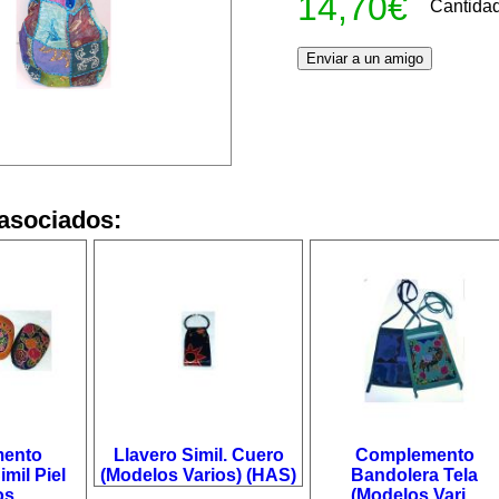
14,70€
Cantida
asociados:
ento
Llavero Simil. Cuero
Complemento
mil Piel
(Modelos Varios) (HAS)
Bandolera Tela
s...
(Modelos Vari...