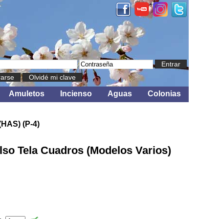
Entrar
rarse
Olvidé mi clave
Amuletos
Incienso
Aguas
Colonias
HAS) (P-4)
o Tela Cuadros (Modelos Varios)