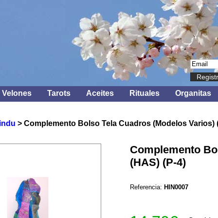
Regist
Velones
Tarots
Aceites
Rituales
Organitas
indu
> Complemento Bolso Tela Cuadros (Modelos Varios) (
Complemento Bols
(HAS) (P-4)
Referencia:
HIN0007