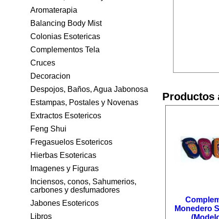
Aromaterapia
Balancing Body Mist
Colonias Esotericas
Complementos Tela
Cruces
Decoracion
Despojos, Baños, Agua Jabonosa
Productos 
Estampas, Postales y Novenas
Extractos Esotericos
Feng Shui
Fregasuelos Esotericos
Hierbas Esotericas
Imagenes y Figuras
Inciensos, conos, Sahumerios,
carbones y desfumadores
Complem
Jabones Esotericos
Monedero Si
Libros
(Modelo