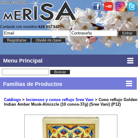
Contacte con nosotros
626 807 542
Entrar
Registrarse
Olvidé mi clave
Menu Principal
Buscar
Familias de Productos
Catálogo
>
Inciensos y conos reflujo Sree Vani
> Cono reflujo Golden
Indian Amber Musk-Almizcle (10 conos-37g) (Sree Vani) (P12)