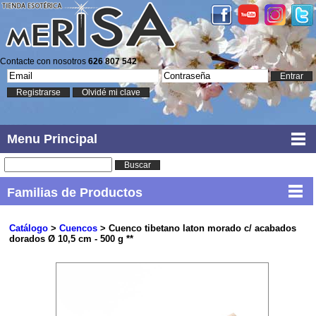
Contacte con nosotros
626 807 542
Entrar
Registrarse
Olvidé mi clave
Menu Principal
Buscar
Familias de Productos
Catálogo
>
Cuencos
> Cuenco tibetano laton morado c/ acabados
dorados Ø 10,5 cm - 500 g **