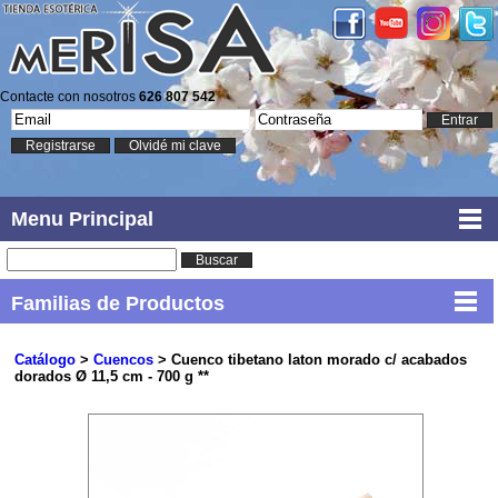
Contacte con nosotros
626 807 542
Entrar
Registrarse
Olvidé mi clave
Menu Principal
Buscar
Familias de Productos
Catálogo
>
Cuencos
> Cuenco tibetano laton morado c/ acabados
dorados Ø 11,5 cm - 700 g **