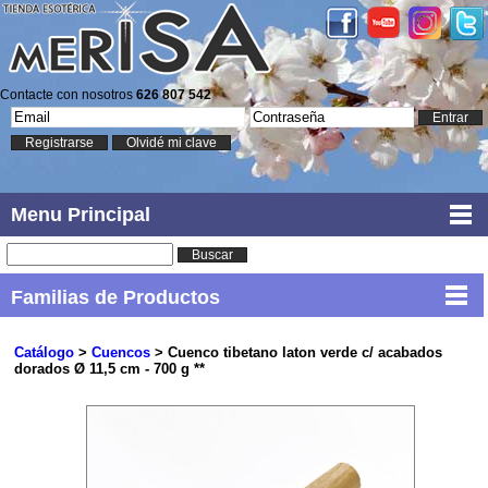
Contacte con nosotros
626 807 542
Entrar
Registrarse
Olvidé mi clave
Menu Principal
Buscar
Familias de Productos
Catálogo
>
Cuencos
> Cuenco tibetano laton verde c/ acabados
dorados Ø 11,5 cm - 700 g **