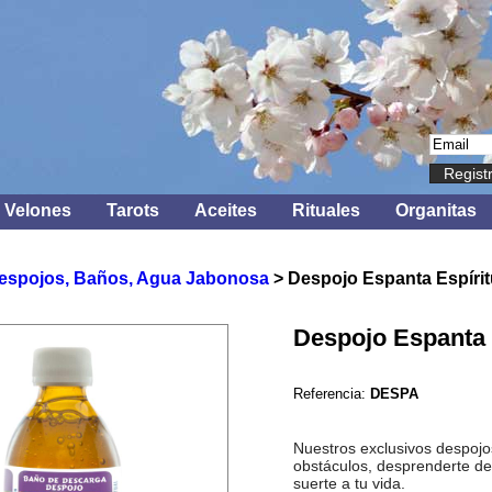
Regist
Velones
Tarots
Aceites
Rituales
Organitas
espojos, Baños, Agua Jabonosa
> Despojo Espanta Espírit
Despojo Espanta 
Referencia:
DESPA
Nuestros exclusivos despojo
obstáculos, desprenderte de
suerte a tu vida.