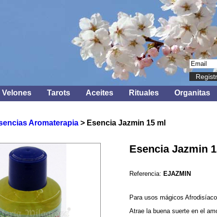
Regist
Velones
Tarots
Aceites
Rituales
Organitas
sencias Aromaterapia
> Esencia Jazmin 15 ml
Esencia Jazmin 1
Referencia:
EJAZMIN
Para usos mágicos Afrodisíaco
Atrae la buena suerte en el amo