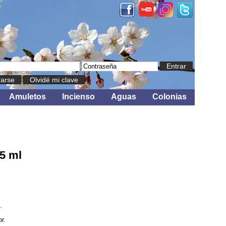
Entrar
rarse
Olvidé mi clave
Amuletos
Incienso
Aguas
Colonias
5 ml
.
r.