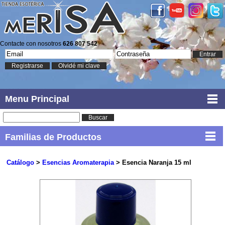
Contacte con nosotros
626 807 542
Entrar
Registrarse
Olvidé mi clave
Menu Principal
Buscar
Familias de Productos
Catálogo
>
Esencias Aromaterapia
> Esencia Naranja 15 ml