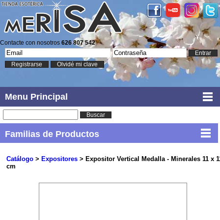
Contacte con nosotros
626 807 542
Entrar
Registrarse
Olvidé mi clave
Menu Principal
Buscar
Familias de Productos
Catálogo
>
Expositores
> Expositor Vertical Medalla - Minerales 11 x 1
cm