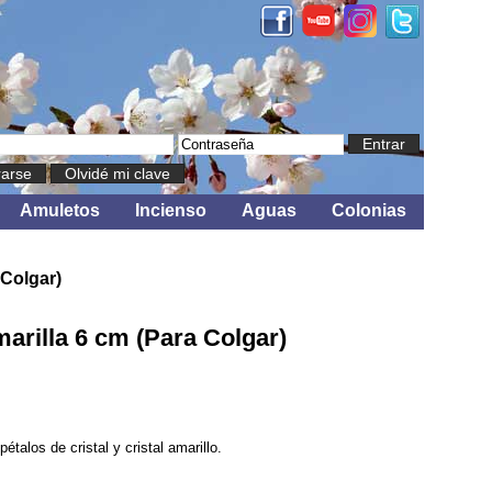
Entrar
rarse
Olvidé mi clave
Amuletos
Incienso
Aguas
Colonias
 Colgar)
arilla 6 cm (Para Colgar)
étalos de cristal y cristal amarillo.