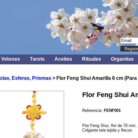
Regist
Velones
Tarots
Aceites
Rituales
Organitas
olas, Esferas, Prismas
> Flor Feng Shui Amarilla 6 cm (Para
Flor Feng Shui Am
Referencia:
FENF001
Flor Feng Shui, flor de 70 mm. p
Colgante tela tejida y flecos.