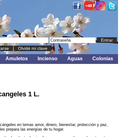
Entrar
rarse
Olvidé mi clave
Amuletos
Incienso
Aguas
Colonias
cangeles 1 L.
rcángeles en temas amor, dinero, bienestar, protección y paz,
es prepara las energías de tu hogar.