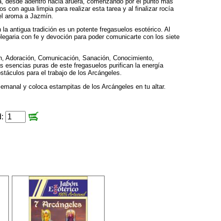
sa, desde adentro hacia afuera, comenzando por el punto más
s con agua limpia para realizar esta tarea y al finalizar rocía
el aroma a Jazmín.
 la antigua tradición es un potente fregasuelos esotérico. Al
a plegaria con fe y devoción para poder comunicarte con los siete
ón, Adoración, Comunicación, Sanación, Conocimiento,
 esencias puras de este fregasuelos purifican la energía
stáculos para el trabajo de los Arcángeles.
emanal y coloca estampitas de los Arcángeles en tu altar.
d: