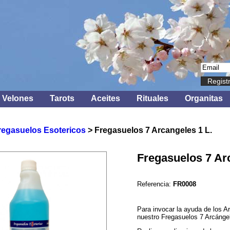
Regist
Velones
Tarots
Aceites
Rituales
Organitas
regasuelos Esotericos
> Fregasuelos 7 Arcangeles 1 L.
Fregasuelos 7 Ar
Referencia:
FR0008
Para invocar la ayuda de los A
nuestro Fregasuelos 7 Arcángel