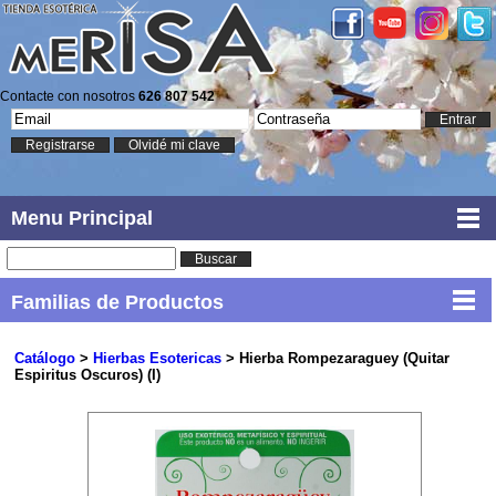
Contacte con nosotros
626 807 542
Entrar
Registrarse
Olvidé mi clave
Menu Principal
Buscar
Familias de Productos
Catálogo
>
Hierbas Esotericas
> Hierba Rompezaraguey (Quitar
Espiritus Oscuros) (I)