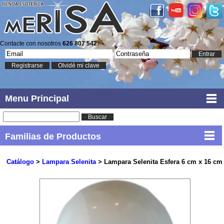
Contacte con nosotros
626 807 542
Entrar
Registrarse
Olvidé mi clave
Menu Principal
Buscar
Familias de Productos
Catálogo
>
Lampara Selenita
> Lampara Selenita Esfera 6 cm x 16 cm