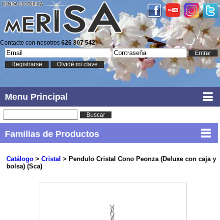
Contacte con nosotros
626 807 542
Entrar
Registrarse
Olvidé mi clave
Menu Principal
Buscar
Familias de Productos
Catálogo
>
Cristal
> Pendulo Cristal Cono Peonza (Deluxe con caja y
bolsa) (Sca)