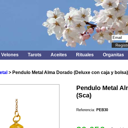
Regist
Velones
Tarots
Aceites
Rituales
Organitas
etal
> Pendulo Metal Alma Dorado (Deluxe con caja y bolsa)
Pendulo Metal Al
(Sca)
Referencia:
PEB30