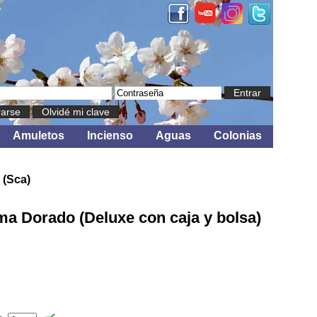
Entrar
rarse
Olvidé mi clave
Amuletos
Incienso
Aguas
Colonias
 (Sca)
ma Dorado (Deluxe con caja y bolsa)