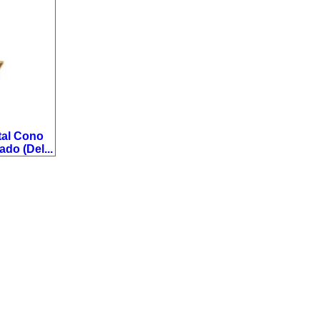
tal Cono
do (Del...