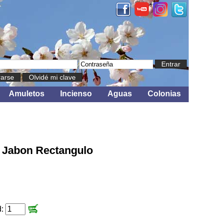
Entrar
rarse
Olvidé mi clave
Amuletos
Incienso
Aguas
Colonias
 Jabon Rectangulo
d: