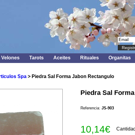
Regist
Velones
Tarots
Aceites
Rituales
Organitas
rticulos Spa
> Piedra Sal Forma Jabon Rectangulo
Piedra Sal Forma
Referencia:
JS-903
10,14€
Cantida