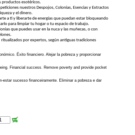
 productos esotéricos.
peticiones nuestros Despojos, Colonias, Esencias y Extractos
iqueza y el dinero.
iarte a ti y liberarte de energías que puedan estar bloqueando
arlo para limpiar tu hogar o tu espacio de trabajo.
lonias que puedes usar en la nuca y las muñecas, o con
elones.
ritualizados por expertos, según antiguas tradiciones
onómico. Éxito financiero. Alejar la pobreza y proporcionar
eing. Financial success. Remove poverty and provide pocket
-estar sucesso financeiramente. Eliminar a pobreza e dar