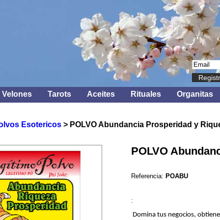
Regist
Velones
Tarots
Aceites
Rituales
Organitas
olvos Esotericos
> POLVO Abundancia Prosperidad y Riqu
POLVO Abundanci
Referencia:
POABU
:
Domina tus negocios, obtiene 