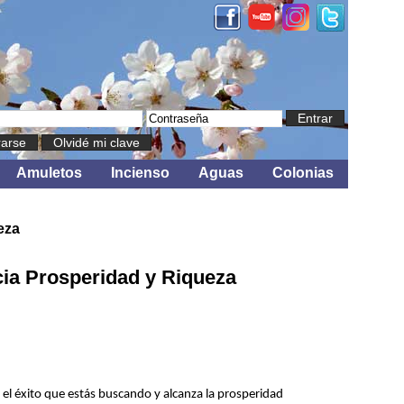
Entrar
rarse
Olvidé mi clave
Amuletos
Incienso
Aguas
Colonias
eza
a Prosperidad y Riqueza
el éxito que estás buscando y alcanza la prosperidad