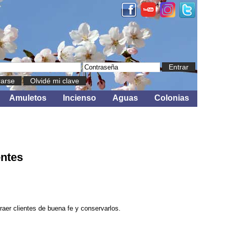
Entrar
rarse
Olvidé mi clave
Amuletos
Incienso
Aguas
Colonias
ntes
raer clientes de buena fe y conservarlos.