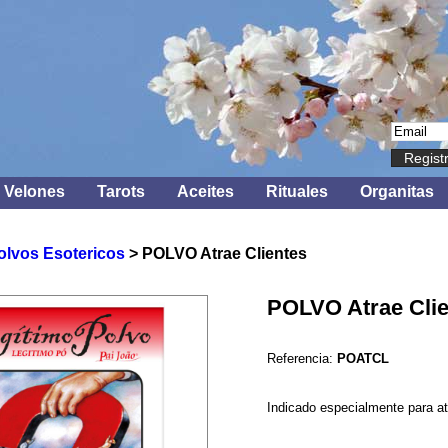
Regist
Velones
Tarots
Aceites
Rituales
Organitas
olvos Esotericos
> POLVO Atrae Clientes
POLVO Atrae Clie
Referencia:
POATCL
Indicado especialmente para at