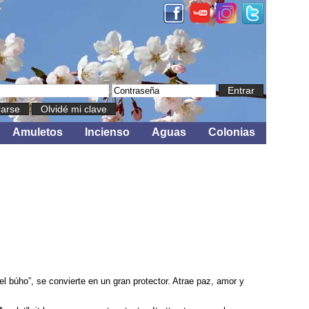
Entrar
rarse
Olvidé mi clave
Amuletos
Incienso
Aguas
Colonias
del búho”, se convierte en un gran protector. Atrae paz, amor y