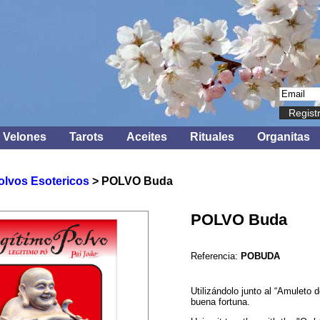
Regist
Velones
Tarots
Aceites
Rituales
Organitas
olvos Esotericos
> POLVO Buda
POLVO Buda
Referencia:
POBUDA
Utilizándolo junto al “Amuleto 
buena fortuna.