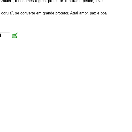
Amulet", it becomes a great protector. It attracts peace, love
 coruja”, se converte em grande protetor. Atrai amor, paz e boa