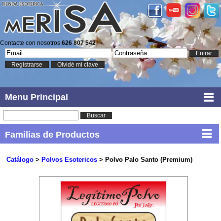
Contacte con nosotros
626 807 542
Entrar
Registrarse
Olvidé mi clave
Menu Principal
Buscar
Familias de Productos
Catálogo
>
Polvos Esotericos
> Polvo Palo Santo (Premium)