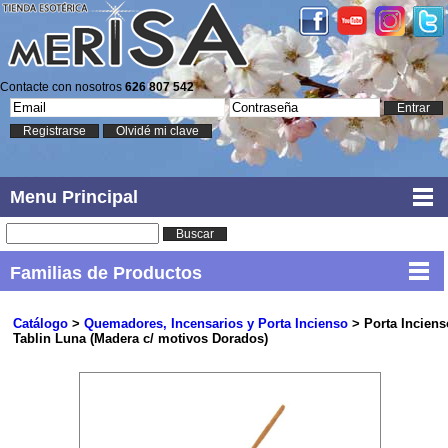
Contacte con nosotros
626 807 542
Entrar
Registrarse
Olvidé mi clave
Menu Principal
Buscar
Familias de Productos
Catálogo
>
Quemadores, Incensarios y Porta Incienso
> Porta Inciens
Tablin Luna (Madera c/ motivos Dorados)