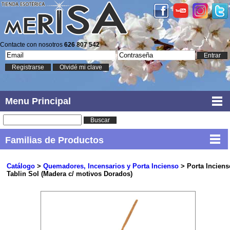
Contacte con nosotros
626 807 542
Entrar
Registrarse
Olvidé mi clave
Menu Principal
Buscar
Familias de Productos
Catálogo
>
Quemadores, Incensarios y Porta Incienso
> Porta Inciens
Tablin Sol (Madera c/ motivos Dorados)