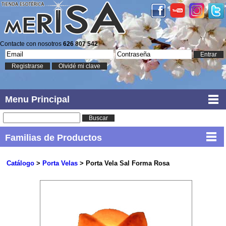
Contacte con nosotros
626 807 542
Entrar
Registrarse
Olvidé mi clave
Menu Principal
Buscar
Familias de Productos
Catálogo
>
Porta Velas
> Porta Vela Sal Forma Rosa