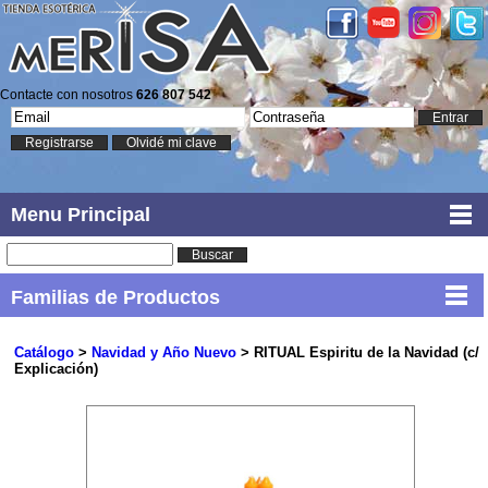
Contacte con nosotros
626 807 542
Entrar
Registrarse
Olvidé mi clave
Menu Principal
Buscar
Familias de Productos
Catálogo
>
Navidad y Año Nuevo
> RITUAL Espiritu de la Navidad (c/
Explicación)