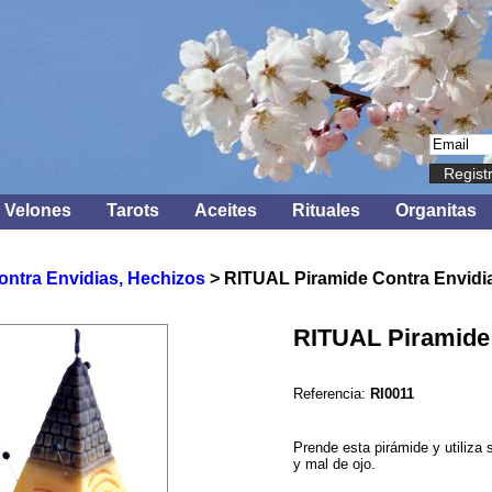
Regist
Velones
Tarots
Aceites
Rituales
Organitas
ontra Envidias, Hechizos
> RITUAL Piramide Contra Envidia
RITUAL Piramide 
Referencia:
RI0011
Prende esta pirámide y utiliza 
y mal de ojo.