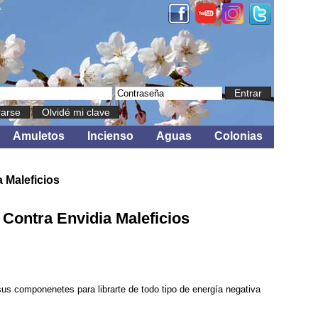
Entrar
rarse
Olvidé mi clave
Amuletos
Incienso
Aguas
Colonias
 Maleficios
Contra Envidia Maleficios
sus componenetes para librarte de todo tipo de energía negativa