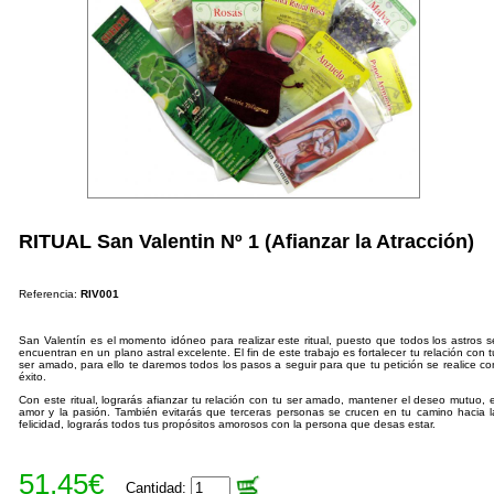
RITUAL San Valentin Nº 1 (Afianzar la Atracción)
Referencia:
RIV001
San Valentín es el momento idóneo para realizar este ritual, puesto que todos los astros s
encuentran en un plano astral excelente. El fin de este trabajo es fortalecer tu relación con t
ser amado, para ello te daremos todos los pasos a seguir para que tu petición se realice co
éxito.
Con este ritual, lograrás afianzar tu relación con tu ser amado, mantener el deseo mutuo, e
amor y la pasión. También evitarás que terceras personas se crucen en tu camino hacia l
felicidad, lograrás todos tus propósitos amorosos con la persona que desas estar.
51,45€
Cantidad: