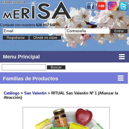
Contacte con nosotros
626 807 542
Entrar
Registrarse
Olvidé mi clave
Menu Principal
Buscar
Familias de Productos
Catálogo
>
San Valentin
> RITUAL San Valentin Nº 1 (Afianzar la
Atracción)