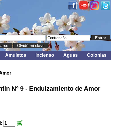
Entrar
rarse
Olvidé mi clave
Amuletos
Incienso
Aguas
Colonias
 Amor
tin Nº 9 - Endulzamiento de Amor
d: