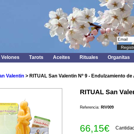
Regist
Velones
Tarots
Aceites
Rituales
Organitas
an Valentin
> RITUAL San Valentin Nº 9 - Endulzamiento de
RITUAL San Valen
Referencia:
RIV009
66,15€
Cantida